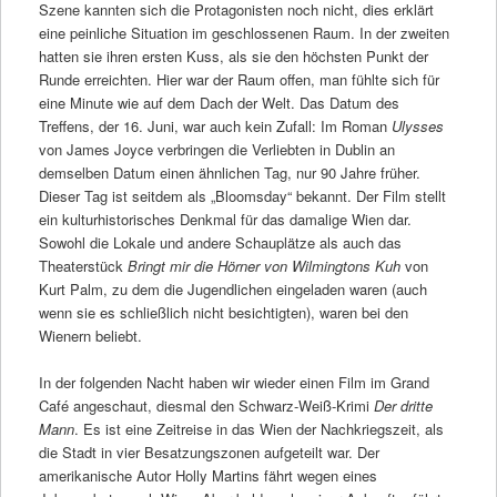
Szene kannten sich die Protagonisten noch nicht, dies erklärt
eine peinliche Situation im geschlossenen Raum. In der zweiten
hatten sie ihren ersten Kuss, als sie den höchsten Punkt der
Runde erreichten. Hier war der Raum offen, man fühlte sich für
eine Minute wie auf dem Dach der Welt. Das Datum des
Treffens, der 16. Juni, war auch kein Zufall: Im Roman
Ulysses
von James Joyce verbringen die Verliebten in Dublin an
demselben Datum einen ähnlichen Tag, nur 90 Jahre früher.
Dieser Tag ist seitdem als „Bloomsday“ bekannt. Der Film stellt
ein kulturhistorisches Denkmal für das damalige Wien dar.
Sowohl die Lokale und andere Schauplätze als auch das
Theaterstück
Bringt mir die Hörner von Wilmingtons Kuh
von
Kurt Palm, zu dem die Jugendlichen eingeladen waren (auch
wenn sie es schließlich nicht besichtigten), waren bei den
Wienern beliebt.
In der folgenden Nacht haben wir wieder einen Film im Grand
Café angeschaut, diesmal den Schwarz-Weiß-Krimi
Der dritte
Mann
. Es ist eine Zeitreise in das Wien der Nachkriegszeit, als
die Stadt in vier Besatzungszonen aufgeteilt war. Der
amerikanische Autor Holly Martins fährt wegen eines