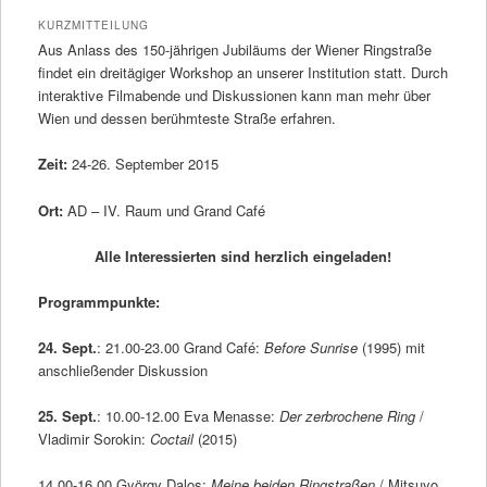
KURZMITTEILUNG
Aus Anlass des 150-jährigen Jubiläums der Wiener Ringstraße
findet ein dreitägiger Workshop an unserer Institution statt. Durch
interaktive Filmabende und Diskussionen kann man mehr über
Wien und dessen berühmteste Straße erfahren.
Zeit:
24-26. September 2015
Ort:
AD – IV. Raum und Grand Café
Alle Interessierten sind herzlich eingeladen!
Programmpunkte:
24. Sept.
: 21.00-23.00 Grand Café:
Before Sunrise
(1995) mit
anschließender Diskussion
25. Sept.
: 10.00-12.00 Eva Menasse:
Der zerbrochene Ring
/
Vladimir Sorokin:
Coctail
(2015)
14.00-16.00 György Dalos:
Meine beiden Ringstraßen
/ Mitsuyo