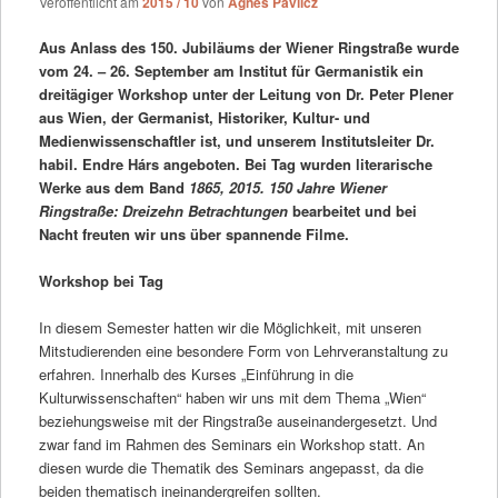
Veröffentlicht am
2015 / 10
von
Ágnes Pavlicz
Aus Anlass des 150. Jubiläums der Wiener Ringstraße wurde
vom 24. – 26. September am Institut für Germanistik ein
dreitägiger Workshop unter der Leitung von Dr. Peter Plener
aus Wien, der Germanist, Historiker, Kultur- und
Medienwissenschaftler ist, und unserem Institutsleiter Dr.
habil. Endre Hárs angeboten. Bei Tag wurden literarische
Werke aus dem Band
1865, 2015. 150 Jahre Wiener
Ringstraße: Dreizehn Betrachtungen
bearbeitet und bei
Nacht freuten wir uns über spannende Filme.
Workshop bei Tag
In diesem Semester hatten wir die Möglichkeit, mit unseren
Mitstudierenden eine besondere Form von Lehrveranstaltung zu
erfahren. Innerhalb des Kurses „Einführung in die
Kulturwissenschaften“ haben wir uns mit dem Thema „Wien“
beziehungsweise mit der Ringstraße auseinandergesetzt. Und
zwar fand im Rahmen des Seminars ein Workshop statt. An
diesen wurde die Thematik des Seminars angepasst, da die
beiden thematisch ineinandergreifen sollten.