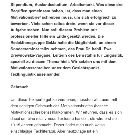
Stipendium, Auslandsstudium, Arbeitsmarkt. Was diese drei
Begriffen gemeinsam haben, ist, dass man einen
Motivationsbrief schreiben muss, um sich erfolgreich zu
bewerben. Viele sehen ratlos drein, wenn sie vor dieser
Aufgabe stehen. Nun soll diesem Problem mit
professioneller Hilfe ein Ende gesetzt werden. Die
Redaktionsgruppe GeMa hatte die Möglichkeit, an einem
Sonderseminar teilzunehmen, das Frau Dr. habil. Ewa
Drewnowska-Vargáné, Leiterin des Lehrstuhls für Lingusitik,
speziell zu diesem Thema hielt. Wir setzten uns mit dem
Motivationsschreiben unter dem Gesichtspunkt
Textlinguistik auseinander.
Gebrauch
Um diese Textsorte gut zu verstehen, mussten wir zuerst mit
dem richtigen Gebrauch des Motivationsbriefes (besser:
Motivationsschreibens) klarkommen. Wir erfuhren, dass es sich
dabei um eine relativ neue Textsorte handelt, sie wird erst seit
10-15 Jahren gebraucht. Daher findet man auch wenig
einschlägige Fachliteratur. Aber heutzutage ist ein