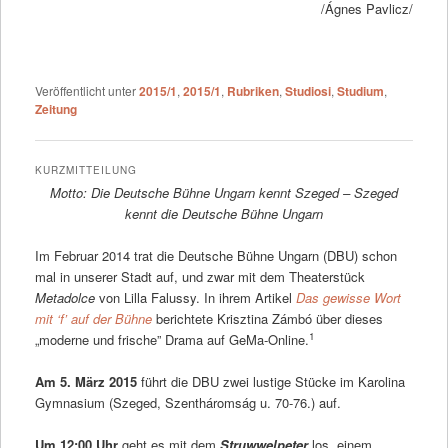
/Ágnes Pavlicz/
Veröffentlicht unter
2015/1
,
2015/1
,
Rubriken
,
Studiosi
,
Studium
,
Zeitung
KURZMITTEILUNG
Motto: Die Deutsche Bühne Ungarn kennt Szeged – Szeged
kennt die Deutsche Bühne Ungarn
Im Februar 2014 trat die Deutsche Bühne Ungarn (DBU) schon
mal in unserer Stadt auf, und zwar mit dem Theaterstück
Metadolce
von Lilla Falussy. In ihrem Artikel
Das gewisse Wort
mit ‘f’ auf der Bühne
berichtete Krisztina Zámbó über dieses
1
„moderne und frische” Drama auf GeMa-Online.
Am 5. März 2015
führt die DBU zwei lustige Stücke im Karolina
Gymnasium (Szeged, Szentháromság u. 70-76.) auf.
Um 12:00 Uhr
geht es mit dem
Struwwelpeter
los, einem