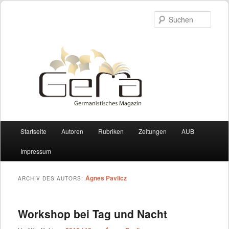
Such
Hauptmenü
Startseite
Autoren
Rubriken
Zeitungen
AUB
Zum Inhalt wechseln
Zum sekundären Inhalt wechseln
Impressum
Ágnes Pavlicz
ARCHIV DES AUTORS:
Workshop bei Tag und Nacht