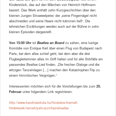
Kinderstück, das auf den Märchen von Heinrich Hoffmann
basiert. Das Werk enthält zehn Kurzgeschichten über den
kleinen Jungen Struwwelpeter, der „seine Fingernägel nicht
abschneiden und seine Haare nicht kämmen ließ“. Die
lehrreichen Erzählungen werden auch auf der Bühne in zehn
kleinen Episoden dargestellt.
Von 15:00 Uhr
ist
Beatles an Board
zu sehen, eine lustige
Komödie von Enrique Keil über einen Flug von Budapest nach
Paris, bei dem alles schief geht, bei dem aber die drei
Flugbegleiterinnen alles im Griff halten und für alle Störfälle ein
passendes Beatles-Lied finden. „Die frechen Dialoge und die
witzigen Tanzeinlagen […] machen den Katastrophen-Trip zu
einem himmlischen Vergnügen.“
Interessenten möchten sich für die Vorstellungen bis zum
25.
Februar
unter folgendem Link registrieren:
http://www.karolinaiskola.hu/hivatalos/kiemelt-
hirdetesek/nemetnyelvuszinhazieloadas