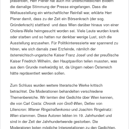
präsentiert, Herr Plener hat auch mit unterschiedlichen Bildern
die damalige Stimmung der Presse eingefangen. Dass die
Weltausstellung ein wirtschaftlicher Reinfall war, erklärte Herr
Plener damit, dass zu der Zeit ein Börsenkrach (der sog.
Gründerkrach) stattfand und dass Wien darüber hinaus von einer
Cholera-Welle heimgesucht worden sei. Viele Leute wurden krank
oder starben und so hatten nur denkbar wenige Lust, sich die
Ausstellung anzusehen. Für Politikinteressierte war spannend zu
hören, wie sich damals zwei Erzfeinde, nämlich der
österreichisch-ungarische Kaiser Franz Josef und der preußische
Kaiser Friedrich Wilhelm, den Hauptpavillon teilen mussten, was
aus dem Grunde merkwürdig ist, da Ungarn neben Österreich
hätte repräsentiert werden sollen.
Zum Schluss wurden weitere literarische Werke kritisch
betrachtet. Die Moderationen behandelten verschiedene
Themenbereiche. Wir lernten drei Gedichte über Wien kennen,
die von Carl Costa:
Chronik von Groß-Wien
, Detlev von
Liliencron:
Wiener Ringstraßenkorso
und Joachim Ringelnatz:
Wien
stammen. Diese Autoren lebten im 19. Jahrhundert und
sind in der Zeit der Jahrhundertwende gestorben. Die
Moderatoren boten mögliche Interpretationen zu den Gedichten,