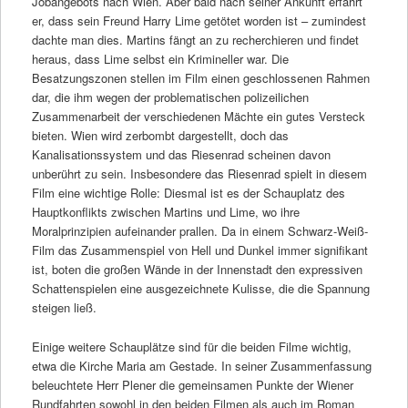
Jobangebots nach Wien. Aber bald nach seiner Ankunft erfährt
er, dass sein Freund Harry Lime getötet worden ist – zumindest
dachte man dies. Martins fängt an zu recherchieren und findet
heraus, dass Lime selbst ein Krimineller war. Die
Besatzungszonen stellen im Film einen geschlossenen Rahmen
dar, die ihm wegen der problematischen polizeilichen
Zusammenarbeit der verschiedenen Mächte ein gutes Versteck
bieten. Wien wird zerbombt dargestellt, doch das
Kanalisationssystem und das Riesenrad scheinen davon
unberührt zu sein. Insbesondere das Riesenrad spielt in diesem
Film eine wichtige Rolle: Diesmal ist es der Schauplatz des
Hauptkonflikts zwischen Martins und Lime, wo ihre
Moralprinzipien aufeinander prallen. Da in einem Schwarz-Weiß-
Film das Zusammenspiel von Hell und Dunkel immer signifikant
ist, boten die großen Wände in der Innenstadt den expressiven
Schattenspielen eine ausgezeichnete Kulisse, die die Spannung
steigen ließ.
Einige weitere Schauplätze sind für die beiden Filme wichtig,
etwa die Kirche Maria am Gestade. In seiner Zusammenfassung
beleuchtete Herr Plener die gemeinsamen Punkte der Wiener
Rundfahrten sowohl in den beiden Filmen als auch im Roman