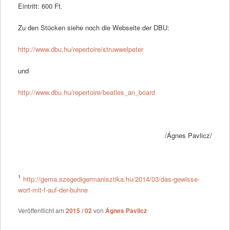
Eintritt: 600 Ft.
Zu den Stücken siehe noch die Webseite der DBU:
http://www.dbu.hu/repertoire/struwwelpeter
und
http://www.dbu.hu/repertoire/beatles_an_board
/Ágnes Pavlicz/
1
http://gema.szegedigermanisztika.hu/2014/03/das-gewisse-
wort-mit-f-auf-der-buhne
Veröffentlicht am
2015 / 02
von
Ágnes Pavlicz