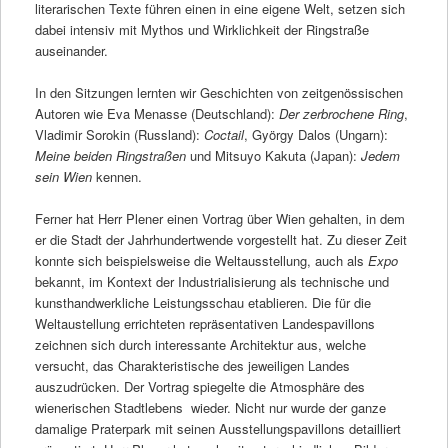
literarischen Texte führen einen in eine eigene Welt, setzen sich
dabei intensiv mit Mythos und Wirklichkeit der Ringstraße
auseinander.
In den Sitzungen lernten wir Geschichten von zeitgenössischen
Autoren wie Eva Menasse (Deutschland):
Der zerbrochene Ring
,
Vladimir Sorokin (Russland):
Coctail
, György Dalos (Ungarn):
Meine beiden Ringstraßen
und Mitsuyo Kakuta (Japan):
Jedem
sein Wien
kennen.
Ferner hat Herr Plener einen Vortrag über Wien gehalten, in dem
er die Stadt der Jahrhundertwende vorgestellt hat. Zu dieser Zeit
konnte sich beispielsweise die Weltausstellung, auch als
Expo
bekannt, im Kontext der Industrialisierung als technische und
kunsthandwerkliche Leistungsschau etablieren. Die für die
Weltaustellung errichteten repräsentativen Landespavillons
zeichnen sich durch interessante Architektur aus, welche
versucht, das Charakteristische des jeweiligen Landes
auszudrücken. Der Vortrag spiegelte die Atmosphäre des
wienerischen Stadtlebens wieder. Nicht nur wurde der ganze
damalige Praterpark mit seinen Ausstellungspavillons detailliert