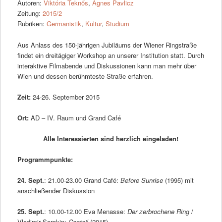
Autoren:
Viktória Teknős
,
Ágnes Pavlicz
Zeitung:
2015/2
Rubriken:
Germanistik
,
Kultur
,
Studium
Aus Anlass des 150-jährigen Jubiläums der Wiener Ringstraße
findet ein dreitägiger Workshop an unserer Institution statt. Durch
interaktive Filmabende und Diskussionen kann man mehr über
Wien und dessen berühmteste Straße erfahren.
Zeit:
24-26. September 2015
Ort:
AD – IV. Raum und Grand Café
Alle Interessierten sind herzlich eingeladen!
Programmpunkte:
24. Sept.
: 21.00-23.00 Grand Café:
Before Sunrise
(1995) mit
anschließender Diskussion
25. Sept.
: 10.00-12.00 Eva Menasse:
Der zerbrochene Ring
/
Vladimir Sorokin:
Coctail
(2015)