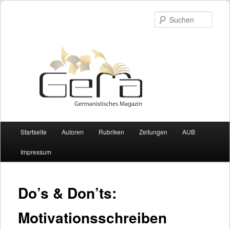
Such
Hauptmenü
Startseite
Autoren
Rubriken
Zeitungen
AUB
Zum Inhalt wechseln
Zum sekundären Inhalt wechseln
Impressum
Do’s & Don’ts:
Motivationsschreiben