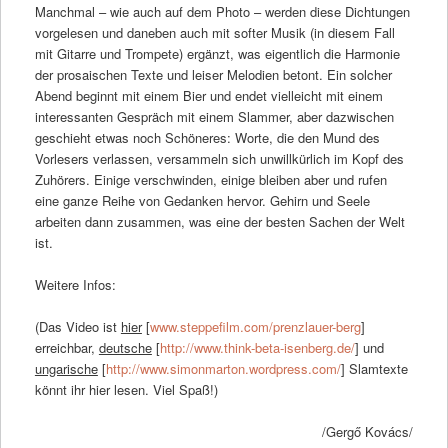
Manchmal – wie auch auf dem Photo – werden diese Dichtungen
vorgelesen und daneben auch mit softer Musik (in diesem Fall
mit Gitarre und Trompete) ergänzt, was eigentlich die Harmonie
der prosaischen Texte und leiser Melodien betont. Ein solcher
Abend beginnt mit einem Bier und endet vielleicht mit einem
interessanten Gespräch mit einem Slammer, aber dazwischen
geschieht etwas noch Schöneres: Worte, die den Mund des
Vorlesers verlassen, versammeln sich unwillkürlich im Kopf des
Zuhörers. Einige verschwinden, einige bleiben aber und rufen
eine ganze Reihe von Gedanken hervor. Gehirn und Seele
arbeiten dann zusammen, was eine der besten Sachen der Welt
ist.
Weitere Infos:
(Das Video ist
hier
[
www.steppefilm.com/prenzlauer-berg
]
erreichbar,
deutsche
[
http://www.think-beta-isenberg.de/
] und
ungarische
[
http://www.simonmarton.wordpress.com/
] Slamtexte
könnt ihr hier lesen. Viel Spaß!)
/Gergő Kovács/