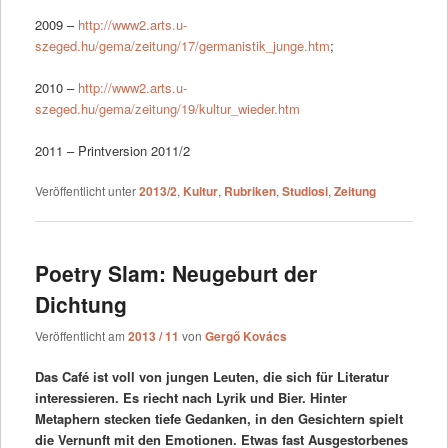
2009 –
http://www2.arts.u-
szeged.hu/gema/zeitung/17/germanistik_junge.htm
;
2010 –
http://www2.arts.u-
szeged.hu/gema/zeitung/19/kultur_wieder.htm
2011 – Printversion 2011/2
Veröffentlicht unter
2013/2
,
Kultur
,
Rubriken
,
Studiosi
,
Zeitung
Poetry Slam: Neugeburt der
Dichtung
Veröffentlicht am
2013 / 11
von
Gergő Kovács
Das Café ist voll von jungen Leuten, die sich für Literatur
interessieren. Es riecht nach Lyrik und Bier. Hinter
Metaphern stecken tiefe Gedanken, in den Gesichtern spielt
die Vernunft mit den Emotionen. Etwas fast Ausgestorbenes