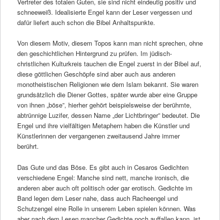
Vertreter des totalen Guten, sie sind nicht eindeutig positiv und
schneeweiß. Idealisierte Engel kann der Leser vergessen und
dafür liefert auch schon die Bibel Anhaltspunkte.
Von diesem Motiv, diesem Topos kann man nicht sprechen, ohne
den geschichtlichen Hintergrund zu prüfen. Im jüdisch-
christlichen Kulturkreis tauchen die Engel zuerst in der Bibel auf,
diese göttlichen Geschöpfe sind aber auch aus anderen
monotheistischen Religionen wie dem Islam bekannt. Sie waren
grundsätzlich die Diener Gottes, später wurde aber eine Gruppe
von ihnen „böse”, hierher gehört beispielsweise der berühmte,
abtrünnige Luzifer, dessen Name „der Lichtbringer” bedeutet. Die
Engel und ihre vielfältigen Metaphern haben die Künstler und
Künstlerinnen der vergangenen zweitausend Jahre immer
berührt.
Das Gute und das Böse. Es gibt auch in Cesaros Gedichten
verschiedene Engel: Manche sind nett, manche ironisch, die
anderen aber auch oft politisch oder gar erotisch. Gedichte im
Band legen dem Leser nahe, dass auch Racheengel und
Schutzengel eine Rolle in unserem Leben spielen können. Was
aber nach dem Lesen mancher Gedichte noch auffallen kann, ist