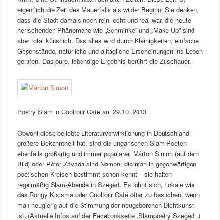
eigentlich die Zeit des Mauerfalls als wilder Beginn: Sie denken,
dass die Stadt damals noch rein, echt und real war, die heute
herrschenden Phänomene wie „Schminke” und „Make-Up” sind
aber total künstlich. Das alles wird durch Kleinigkeiten, einfache
Gegenstände, natürliche und alltägliche Erscheinungen ins Leben
gerufen. Das pure, lebendige Ergebnis berührt die Zuschauer.
Poetry Slam in Cooltour Café am 29.10. 2013
Obwohl diese beliebte Literaturverwirklichung in Deutschland
größere Bekanntheit hat, sind die ungarischen Slam Poeten
ebenfalls großartig und immer populärer. Márton Simon (auf dem
Bild) oder Péter Závada sind Namen, die man in gegenwärtigen
poetischen Kreisen bestimmt schon kennt – sie halten
regelmäßig Slam-Abende in Szeged. Es lohnt sich, Lokale wie
das Rongy Kocsma oder Cooltour Café öfter zu besuchen, wenn
man neugierig auf die Stimmung der neugeborenen Dichtkunst
ist. (Aktuelle Infos auf der Facebookseite „Slampoetry Szeged”.)