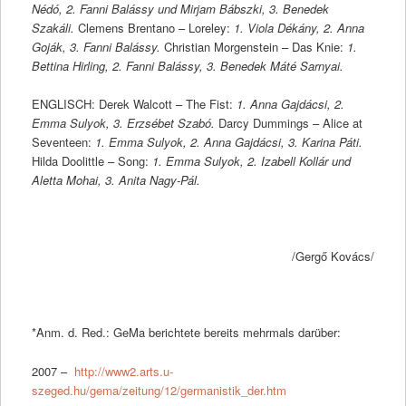
Nédó, 2. Fanni Balássy und Mirjam Bábszki, 3. Benedek
Szakáli.
Clemens Brentano – Loreley:
1. Viola Dékány, 2. Anna
Goják, 3. Fanni Balássy.
Christian Morgenstein – Das Knie:
1.
Bettina Hirling, 2. Fanni Balássy, 3. Benedek Máté Sarnyai.
ENGLISCH: Derek Walcott – The Fist:
1. Anna Gajdácsi, 2.
Emma Sulyok, 3. Erzsébet Szabó.
Darcy Dummings – Alice at
Seventeen:
1. Emma Sulyok, 2. Anna Gajdácsi, 3. Karina Páti.
Hilda Doolittle – Song:
1. Emma Sulyok, 2. Izabell Kollár und
Aletta Mohai, 3. Anita Nagy-Pál.
/Gergő Kovács/
*Anm. d. Red.: GeMa berichtete bereits mehrmals darüber:
2007 –
http://www2.arts.u-
szeged.hu/gema/zeitung/12/germanistik_der.htm