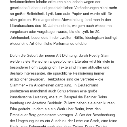
herkömmlichen Inhalte erfreuten sich jedoch wegen der
gesellschaftlichen und geschichtlichen Veränderungen nicht mehr
so großer Beliebtheit. Lyrik kam aufs Papier und wurde still für
sich gelesen. Eine angenehme Abwechslung fand man in den
Literatursalons des 19. Jahrhunderts, wo gern auch wieder mal
vorgelesen oder vorgetragen wurde, bis die Lyrik im 20.
Jahrhundert, besonders in der zweiten Hälfte, ideologisch bedingt
wieder eine Art öffentliche Performance erlebte.
Durch die Geburt der neuen Art Dichtung, durch Poetry Slam
werden viele Menschen angesprochen, Literatur wird für viele in
besonderer Form zugänglich. Texte sind immer aktueller und
deshalb interessanter, die sprachliche Realisierung immer
alltäglicher geworden. Heutzutage sind die Vertreter – die
Slammer – im Allgemeinen ganz jung. In Deutschland
produzieren manchmal auch SchülerInnen eine große
künstlerische Leistung, wie zum Beispiel die Berliner Robin
Isenberg und Josefine Berkholz. Zuletzt haben sie einen kurzen
Film gedreht, in dem sie ein Werk über Berlin, bzw. den
Prenzlauer Berg gemeinsam vortragen. Außer der Beschreibung
der Umgebung ist es ein Ausdruck der Liebe zur Stadt, eine feine
Kritik, eine Sehnsucht nach den alten Zeiten. Diese Zeit ist