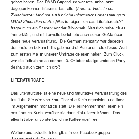
gehört haben. Das DAAD-Stipendium war total unbekannt,
dagegen kennen Erasmus fast alle. (
Anm. d. Verf.: In der
Zwischenzeit fand die ausführliche Informationsveranstaltung zu
DAAD-Stipendien statt.
) „Was ist eigentlich das Literaturcafé?”,
fragte mich ein Student vor der Bibliothek. Natürlich habe ich es
ihm erklärt, und mittlerweile berichtete auch schon GeMa über
diese neue Veranstaltung. Die Germanistenparty war dagegen
den meisten bekannt: Es gab nur drei Personen, die dieses Wort
zum ersten Mal in unserer Umfrage gelesen haben. Zum Glück
war die Teilnahme an der am 10. Oktober stattgefundenen Party
deshalb auch ziemlich groß!
LITERATURCAFÉ
Das Literaturcafé ist eine neue und fakultative Veranstaltung des
Instituts. Sie wird von Frau Charlotte Klein organisiert und findet
im Allgemeinen monatlich statt. Die TeilnehmerInnen lesen ein
bestimmtes Buch, worüber sie dann diskutieren können. Das
alles ist aber unvorstellbar ohne Kaffee oder Tee.
Weitere und aktuelle Infos gibts in der Facebookgruppe
„Literaturcafé WiSe 2013”