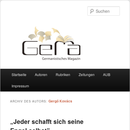
Such
Hauptmenü
Startseite
Autoren
Rubriken
Zeitungen
AUB
Zum Inhalt wechseln
Zum sekundären Inhalt wechseln
Impressum
Gergő Kovács
ARCHIV DES AUTORS:
„Jeder schafft sich seine