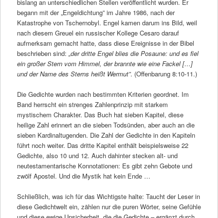
bislang an unterschiedlichen Stellen veröffentlicht wurden. Er
begann mit der „Engeldichtung” im Jahre 1986, nach der
Katastrophe von Tschernobyl. Engel kamen darum ins Bild, weil
nach diesem Greuel ein russischer Kollege Cesaro darauf
aufmerksam gemacht hatte, dass diese Ereignisse in der Bibel
beschrieben sind:
„der dritte Engel blies die Posaune: und es fiel
ein großer Stern vom Himmel, der brannte wie eine Fackel […]
und der Name des Sterns heißt Wermut”
. (Offenbarung 8:10-11.)
Die Gedichte wurden nach bestimmten Kriterien geordnet. Im
Band herrscht ein strenges Zahlenprinzip mit starkem
mystischem Charakter. Das Buch hat sieben Kapitel, diese
heilige Zahl erinnert an die sieben Todsünden, aber auch an die
sieben Kardinaltugenden. Die Zahl der Gedichte in den Kapiteln
führt noch weiter. Das dritte Kapitel enthält beispielsweise 22
Gedichte, also 10 und 12. Auch dahinter stecken alt- und
neutestamentarische Konnotationen: Es gibt zehn Gebote und
zwölf Apostel. Und die Mystik hat kein Ende …
Schließlich, was ich für das Wichtigste halte: Taucht der Leser in
diese Gedichtwelt ein, zählen nur die puren Wörter, seine Gefühle
und diese ewige Unsicherheit, die die Gedichte – ergänzt durch