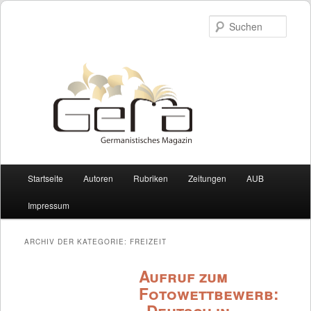
Such
Hauptmenü
Startseite
Autoren
Rubriken
Zeitungen
AUB
Zum Inhalt wechseln
Zum sekundären Inhalt wechseln
Impressum
ARCHIV DER KATEGORIE:
FREIZEIT
Aufruf zum
Fotowettbewerb: