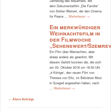
Jahrestag des Mauerfalls. Mit
dem Dokumentarfilm „Die Familie“
von Stefan Weinert, der den Cinema
for Peace …
Weiterlesen
→
Ein merkwürdiger
Weihnachtsfilm in
der Filmwoche
„Sehenswert/Szemre
Ein Film über Weinachten, aber
etwas anders als gewohnt. Mit
diesem Gefühl konnten die, die sich
am 03. Oktober 2016 um 18:30 Uhr
„4 Könige“, den neuen Film von
Theresa von Eltz, im Belvárosi Mozi
in Szeged angesehen haben, nach
…
Weiterlesen
→
Beitrags-Navigation
←
Ältere Beiträge