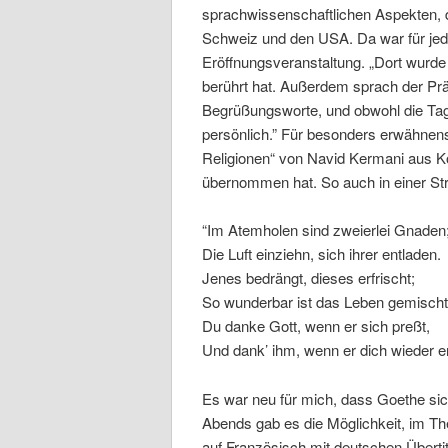
sprachwissenschaftlichen Aspekten, d
Schweiz und den USA. Da war für jede
Eröffnungsveranstaltung. „Dort wurde
berührt hat. Außerdem sprach der Prä
Begrüßungsworte, und obwohl die Tag
persönlich.” Für besonders erwähnen
Religionen“ von Navid Kermani aus K
übernommen hat. So auch in einer St
“Im Atemholen sind zweierlei Gnaden
Die Luft einziehn, sich ihrer entladen.
Jenes bedrängt, dieses erfrischt;
So wunderbar ist das Leben gemischt
Du danke Gott, wenn er sich preßt,
Und dank’ ihm, wenn er dich wieder en
Es war neu für mich, dass Goethe sich
Abends gab es die Möglichkeit, im T
auf Französisch mit deutschen Überti