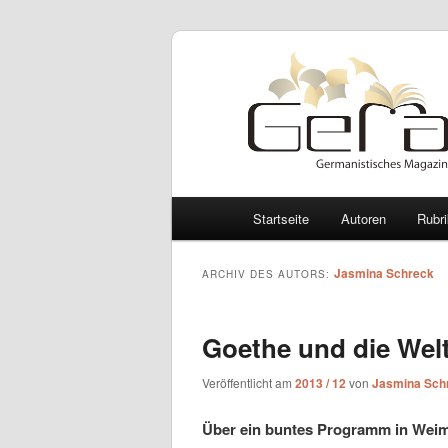
Hauptmenü
Startseite
Autoren
Rubr
Zum Inhalt wechseln
Zum sekundären Inhalt wec
Jasmina Schreck
ARCHIV DES AUTORS:
Goethe und die Welt
Veröffentlicht am
2013 / 12
von
Jasmina Sch
Über ein buntes Programm in Wei