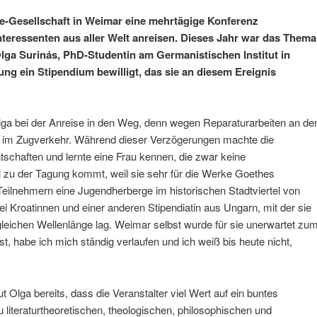
he-Gesellschaft in Weimar eine mehrtägige Konferenz
Interessenten aus aller Welt anreisen. Dieses Jahr war das Thema
lga Surinás, PhD-Studentin am Germanistischen Institut in
ung ein Stipendium bewilligt, das sie an diesem Ereignis
Olga bei der Anreise in den Weg, denn wegen Reparaturarbeiten an de
 im Zugverkehr. Während dieser Verzögerungen machte die
ntschaften und lernte eine Frau kennen, die zwar keine
l zu der Tagung kommt, weil sie sehr für die Werke Goethes
Teilnehmern eine Jugendherberge im historischen Stadtviertel von
ei Kroatinnen und einer anderen Stipendiatin aus Ungarn, mit der sie
gleichen Wellenlänge lag. Weimar selbst wurde für sie unerwartet zu
ist, habe ich mich ständig verlaufen und ich weiß bis heute nicht,
t Olga bereits, dass die Veranstalter viel Wert auf ein buntes
literaturtheoretischen, theologischen, philosophischen und