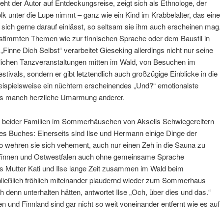
eht der Autor auf Entdeckungsreise, zeigt sich als Ethnologe, der
k unter die Lupe nimmt – ganz wie ein Kind im Krabbelalter, das eine
 sich gerne darauf einlässt, so seltsam sie ihm auch erscheinen mag
timmten Themen wie zur finnischen Sprache oder dem Baustil in
 „Finne Dich Selbst“ verarbeitet Gieseking allerdings nicht nur seine
ichen Tanzveranstaltungen mitten im Wald, von Besuchen im
vals, sondern er gibt letztendlich auch großzügige Einblicke in die
beispielsweise ein nüchtern erscheinendes „Und?“ emotionalste
als manch herzliche Umarmung anderer.
en beider Familien im Sommerhäuschen von Akselis Schwiegereltern
des Buches: Einerseits sind Ilse und Hermann einige Dinge der
so wehren sie sich vehement, auch nur einen Zeh in die Sauna zu
h Finnen und Ostwestfalen auch ohne gemeinsame Sprache
is Mutter Kati und Ilse lange Zeit zusammen im Wald beim
ießlich fröhlich miteinander plaudernd wieder zum Sommerhaus
h denn unterhalten hätten, antwortet Ilse „Och, über dies und das.“
n und Finnland sind gar nicht so weit voneinander entfernt wie es auf