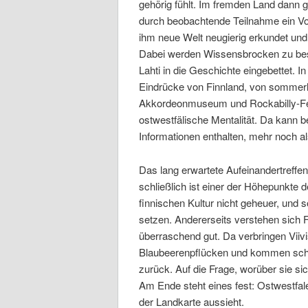
gehörig fühlt. Im fremden Land dann g
durch beobachtende Teilnahme ein Vol
ihm neue Welt neugierig erkundet und
Dabei werden Wissensbrocken zu bes
Lahti in die Geschichte eingebettet. In
Eindrücke von Finnland, von sommerl
Akkordeonmuseum und Rockabilly-Festi
ostwestfälische Mentalität. Da kann 
Informationen enthalten, mehr noch 
Das lang erwartete Aufeinandertreff
schließlich ist einer der Höhepunkte 
finnischen Kultur nicht geheuer, und 
setzen. Andererseits verstehen sic
überraschend gut. Da verbringen Viiv
Blaubeerenpflücken und kommen schl
zurück. Auf die Frage, worüber sie sic
Am Ende steht eines fest: Ostwestfale
der Landkarte aussieht.