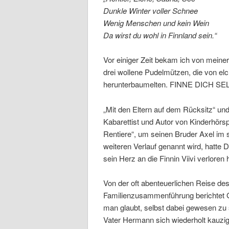
Dunkle Winter voller Schnee
Wenig Menschen und kein Wein
Da wirst du wohl in Finnland sein.“
Vor einiger Zeit bekam ich von meine
drei wollene Pudelmützen, die von e
herunterbaumelten. FINNE DICH SELBS
„Mit den Eltern auf dem Rücksitz“ un
Kabarettist und Autor von Kinderhör
Rentiere“, um seinen Bruder Axel im s
weiteren Verlauf genannt wird, hatte
sein Herz an die Finnin Viivi verloren 
Von der oft abenteuerlichen Reise de
Familienzusammenführung berichtet Gi
man glaubt, selbst dabei gewesen zu s
Vater Hermann sich wiederholt kauzig g