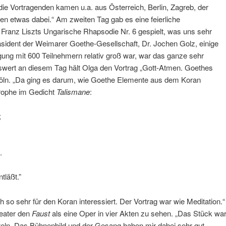
ie Vortragenden kamen u.a. aus Österreich, Berlin, Zagreb, der
n etwas dabei.“ Am zweiten Tag gab es eine feierliche
 Franz Liszts Ungarische Rhapsodie Nr. 6 gespielt, was uns sehr
sident der Weimarer Goethe-Gesellschaft, Dr. Jochen Golz, einige
ung mit 600 Teilnehmern relativ groß war, war das ganze sehr
swert an diesem Tag hält Olga den Vortrag „Gott-Atmen. Goethes
öln. „Da ging es darum, wie Goethe Elemente aus dem Koran
rophe im Gedicht
Talismane
:
;
.
tläßt.”
 so sehr für den Koran interessiert. Der Vortrag war wie Meditation.“
heater den
Faust
als eine Oper in vier Akten zu sehen. „Das Stück wa
teln. Das Bühnenbild und der Gesang haben mir dabei sehr gut