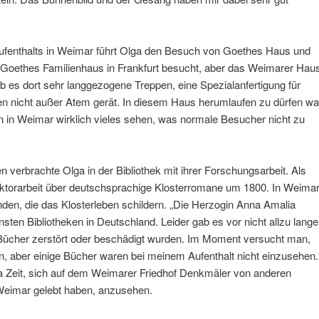
Aufenthalts in Weimar führt Olga den Besuch von Goethes Haus und
on Goethes Familienhaus in Frankfurt besucht, aber das Weimarer Hau
ab es dort sehr langgezogene Treppen, eine Spezialanfertigung für
en nicht außer Atem gerät. In diesem Haus herumlaufen zu dürfen wa
en in Weimar wirklich vieles sehen, was normale Besucher nicht zu
n verbrachte Olga in der Bibliothek mit ihrer Forschungsarbeit. Als
Doktorarbeit über deutschsprachige Klosterromane um 1800. In Weima
nden, die das Klosterleben schildern. „Die Herzogin Anna Amalia
nsten Bibliotheken in Deutschland. Leider gab es vor nicht allzu lange
 Bücher zerstört oder beschädigt wurden. Im Moment versucht man,
en, aber einige Bücher waren bei meinem Aufenthalt nicht einzusehen.
ga Zeit, sich auf dem Weimarer Friedhof Denkmäler von anderen
 Weimar gelebt haben, anzusehen.