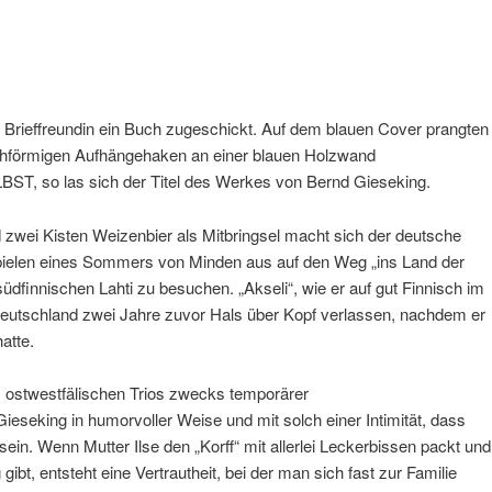
r Brieffreundin ein Buch zugeschickt. Auf dem blauen Cover prangten
lchförmigen Aufhängehaken an einer blauen Holzwand
T, so las sich der Titel des Werkes von Bernd Gieseking.
d zwei Kisten Weizenbier als Mitbringsel macht sich der deutsche
spielen eines Sommers von Minden aus auf den Weg „ins Land der
üdfinnischen Lahti zu besuchen. „Akseli“, wie er auf gut Finnisch im
 Deutschland zwei Jahre zuvor Hals über Kopf verlassen, nachdem er
hatte.
s ostwestfälischen Trios zwecks temporärer
eseking in humorvoller Weise und mit solch einer Intimität, dass
ein. Wenn Mutter Ilse den „Korff“ mit allerlei Leckerbissen packt und
ibt, entsteht eine Vertrautheit, bei der man sich fast zur Familie