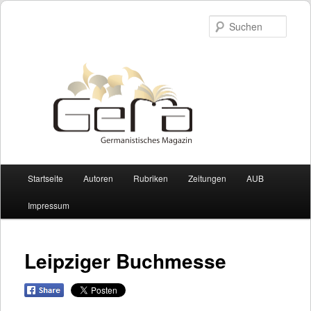
Such
Hauptmenü
Startseite
Autoren
Rubriken
Zeitungen
AUB
Zum Inhalt wechseln
Zum sekundären Inhalt wechseln
Impressum
Leipziger Buchmesse