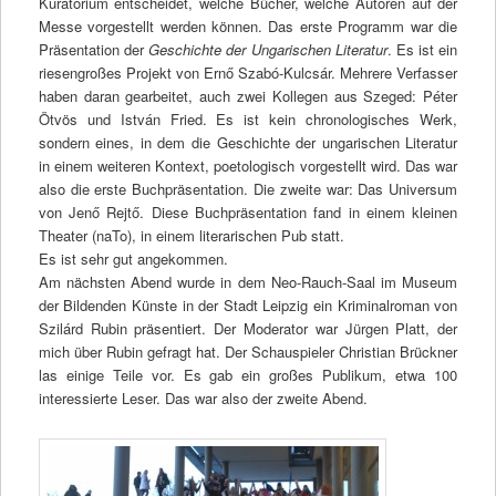
Kuratorium entscheidet, welche Bücher, welche Autoren auf der
Messe vorgestellt werden können. Das erste Programm war die
Präsentation der
Geschichte der Ungarischen Literatur
. Es ist ein
riesengroßes Projekt von Ernő Szabó-Kulcsár. Mehrere Verfasser
haben daran gearbeitet, auch zwei Kollegen aus Szeged: Péter
Ötvös und István Fried. Es ist kein chronologisches Werk,
sondern eines, in dem die Geschichte der ungarischen Literatur
in einem weiteren Kontext, poetologisch vorgestellt wird. Das war
also die erste Buchpräsentation. Die zweite war: Das Universum
von Jenő Rejtő. Diese Buchpräsentation fand in einem kleinen
Theater (naTo), in einem literarischen Pub statt.
Es ist sehr gut angekommen.
Am nächsten Abend wurde in dem Neo-Rauch-Saal im Museum
der Bildenden Künste in der Stadt Leipzig ein Kriminalroman von
Szilárd Rubin präsentiert. Der Moderator war Jürgen Platt, der
mich über Rubin gefragt hat. Der Schauspieler Christian Brückner
las einige Teile vor. Es gab ein großes Publikum, etwa 100
interessierte Leser. Das war also der zweite Abend.