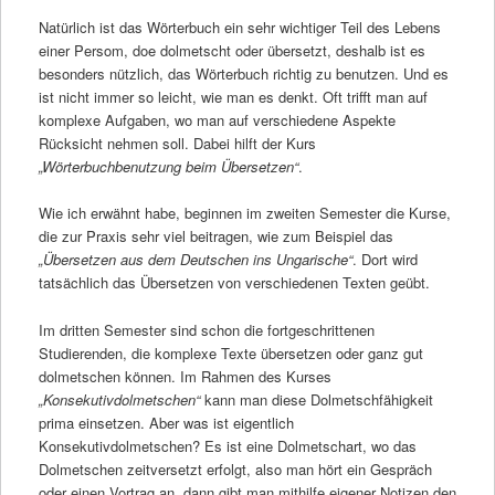
Natürlich ist das Wörterbuch ein sehr wichtiger Teil des Lebens
einer Persom, doe dolmetscht oder übersetzt, deshalb ist es
besonders nützlich, das Wörterbuch richtig zu benutzen. Und es
ist nicht immer so leicht, wie man es denkt. Oft trifft man auf
komplexe Aufgaben, wo man auf verschiedene Aspekte
Rücksicht nehmen soll. Dabei hilft der Kurs
„Wörterbuchbenutzung beim Übersetzen“
.
Wie ich erwähnt habe, beginnen im zweiten Semester die Kurse,
die zur Praxis sehr viel beitragen, wie zum Beispiel das
„Übersetzen aus dem Deutschen ins Ungarische“
. Dort wird
tatsächlich das Übersetzen von verschiedenen Texten geübt.
Im dritten Semester sind schon die fortgeschrittenen
Studierenden, die komplexe Texte übersetzen oder ganz gut
dolmetschen können. Im Rahmen des Kurses
„Konsekutivdolmetschen“
kann man diese Dolmetschfähigkeit
prima einsetzen. Aber was ist eigentlich
Konsekutivdolmetschen? Es ist eine Dolmetschart, wo das
Dolmetschen zeitversetzt erfolgt, also man hört ein Gespräch
oder einen Vortrag an, dann gibt man mithilfe eigener Notizen den