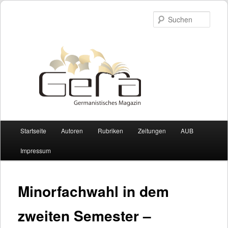
Such
Hauptmenü
Startseite
Autoren
Rubriken
Zeitungen
AUB
Zum Inhalt wechseln
Zum sekundären Inhalt wechseln
Impressum
Minorfachwahl in dem
zweiten Semester –