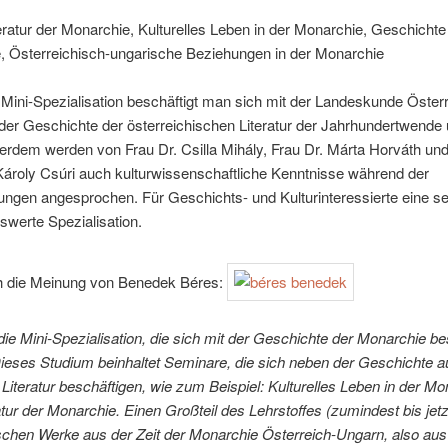
eratur der Monarchie, Kulturelles Leben in der Monarchie, Geschichte
, Österreichisch-ungarische Beziehungen in der Monarchie
 Mini-Spezialisation beschäftigt man sich mit der Landeskunde Öster
 der Geschichte der österreichischen Literatur der Jahrhundertwende
rdem werden von Frau Dr. Csilla Mihály, Frau Dr. Márta Horváth un
Károly Csúri auch kulturwissenschaftliche Kenntnisse während der
ungen angesprochen. Für Geschichts- und Kulturinteressierte eine s
werte Spezialisation.
ch die Meinung von Benedek Béres:
die Mini-Spezialisation, die sich mit der Geschichte der Monarchie bes
ieses Studium beinhaltet Seminare, die sich neben der Geschichte a
 Literatur beschäftigen, wie zum Beispiel: Kulturelles Leben in der Mo
atur der Monarchie. Einen Großteil des Lehrstoffes (zumindest bis jetz
rischen Werke aus der Zeit der Monarchie Österreich-Ungarn, also au