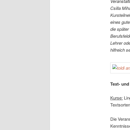
Veranstal
Csilla Mih
Kursteiln
eines gute
die später
Berufsfeld
Lehrer ode
hilfreich s
Text- und
Kurse:
Lin
Textsorten
Die Verans
Kenntniss