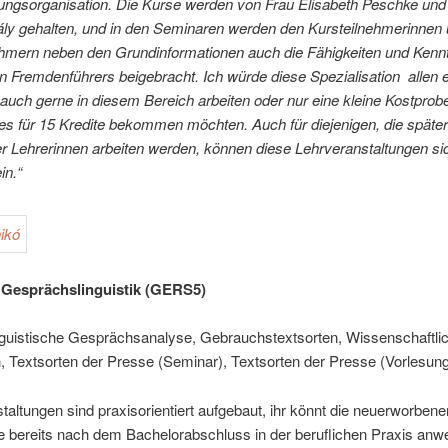
tungsorganisation.
Die Kurse werden von Frau Elisabeth Peschke und 
ály gehalten, und in den Seminaren werden den Kursteilnehmerinnen
ehmern neben den Grundinformationen auch die Fähigkeiten und Kenn
n Fremdenführers beigebracht. Ich würde diese Spezialisation allen 
 auch gerne in diesem Bereich arbeiten oder nur eine kleine Kostprob
es für 15 Kredite bekommen möchten. Auch für diejenigen, die später
r Lehrerinnen arbeiten werden, können diese Lehrveranstaltungen sic
ein.“
 Gesprächslinguistik (GERS5)
guistische Gesprächsanalyse, Gebrauchstextsorten, Wissenschaftli
, Textsorten der Presse (Seminar), Textsorten der Presse (Vorlesun
taltungen sind praxisorientiert aufgebaut, ihr könnt die neuerworbene
e bereits nach dem Bachelorabschluss in der beruflichen Praxis anw