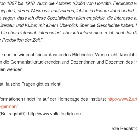
von 1867 bis 1918. Auch die Autoren (Ödön von Horváth, Ferdinand v
ig etc.), deren Werke wir analysieren, lebten in diesem Jahrhundert. 
 sagen, dass ich diese Spezialisation allen empfehle, die Interesse a
iteratur und Kultur, mit einem Überblick über die Geschichte haben. 
 bin eher historisch interessiert, aber ich interessiere mich auch für di
e Produktion der Zeit.”
h konnten wir euch ein umfassendes Bild bieten. Wenn nicht, könnt ih
an die Germanistikstudierenden und Dozentinnen und Dozenten des Ins
gen wenden.
t, falsche Fragen gibt es nicht!
formationen findet ihr auf der Homepage des Instituts:
http://www2.art
/german/
(Beitragsbild): http://www.valletta.diplo.de
/die Redakti