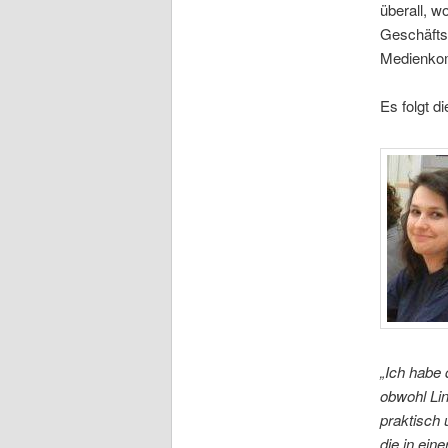
überall, w
Geschäfts
Medienkom
Es folgt d
„Ich habe 
obwohl Lin
praktisch 
die in ein