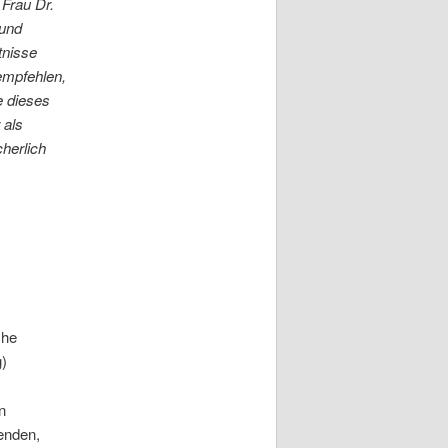
Frau Dr.
 und
tnisse
empfehlen,
e dieses
 als
herlich
che
g)
n
enden,