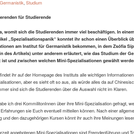
Germanistik
,
Studium
erenden für Studierende
, womit sich die Studierenden immer viel beschäftigen. In eine
kel „Spezialisationspanik“ konntet ihr schon einen Überblick üb
ationen am Institut für Germanistik bekommen, in dem Zsófia Síp
in des Artikels) unter anderem erläutert, wie das Studium der G
 ist und zwischen welchen Mini-Spezialisationen gewählt werde
 findet ihr auf der Homepage des Instituts alle wichtigen Informatione
alisationen, aber es sieht oft so aus, als würde alles da auf Chinesis
mmer sind sich die Studierenden über die Auswahl nicht im Klaren.
be ich drei KommilitonInnen über ihre Mini-Spezialisation gefragt, w
 Erfahrungen sie Euch eventuell mitteilen können. Nach einer allgem
g und den dazugehörigen Kursen könnt ihr auch ihre Meinungen lese
urzeit angebotenen Mini-Spezialisationen sind Fremdenführung und T