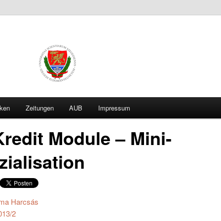
iken
Zeitungen
AUB
Impressum
hseln
Kredit Module – Mini-
zialisation
ma Harcsás
013/2