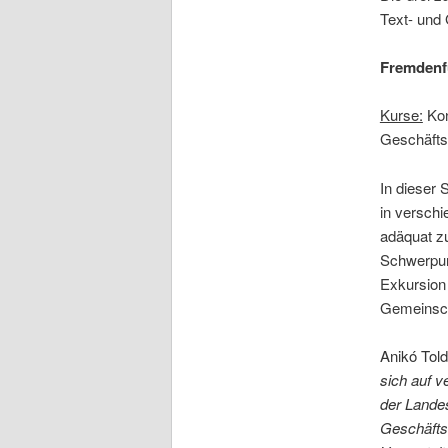
Text- und 
Fremdenf
Kurse:
Kon
Geschäfts
In dieser 
in versch
adäquat zu
Schwerpunk
Exkursion
Gemeinscha
Anikó Told
sich auf v
der Lande
Geschäfts