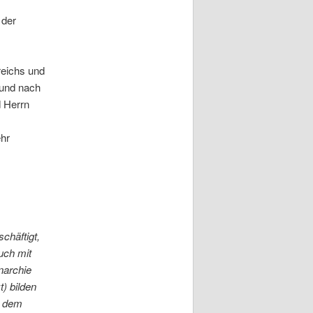
 der
reichs und
 und nach
d Herrn
ehr
chäftigt,
uch mit
narchie
t) bilden
s dem