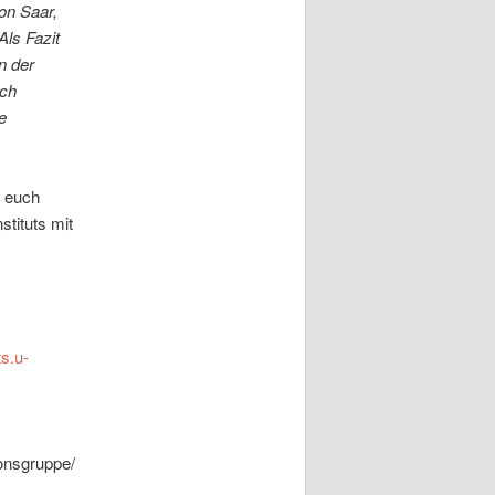
on Saar,
Als Fazit
n der
Ich
e
r euch
tituts mit
s.u-
onsgruppe/