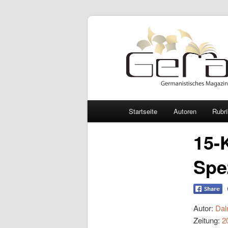
Hauptmenü
Startseite
Autoren
Rubr
Zum Inhalt wechseln
Zum sekundären Inhalt wec
15-
Spe
Autor:
Dal
Zeitung:
2