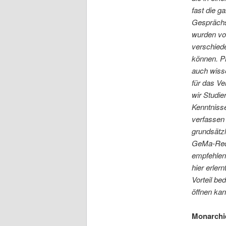
fast die g
Gesprächsa
wurden vo
verschiede
können. P
auch wisse
für das Ve
wir Studi
Kenntnisse
verfassen 
grundsätzl
GeMa-Reda
empfehlen,
hier erler
Vorteil be
öffnen kan
Monarchi