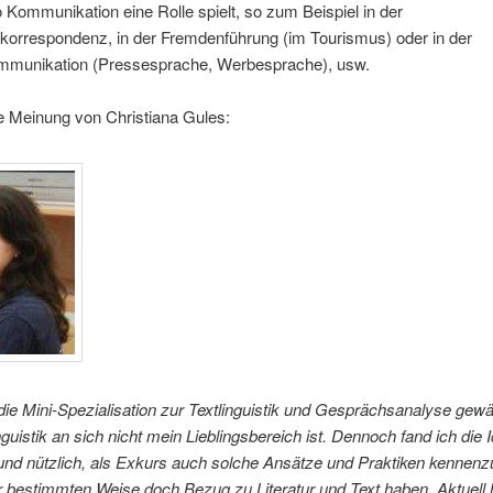
o Kommunikation eine Rolle spielt, so zum Beispiel in der
korrespondenz, in der Fremdenführung (im Tourismus) oder in der
munikation (Pressesprache, Werbesprache), usw.
ie Meinung von Christiana Gules:
die Mini-Spezialisation zur Textlinguistik und Gesprächsanalyse gewä
guistik an sich nicht mein Lieblingsbereich ist. Dennoch fand ich die 
und nützlich, als Exkurs auch solche Ansätze und Praktiken kennenz
er bestimmten Weise doch Bezug zu Literatur und Text haben. Aktuell 