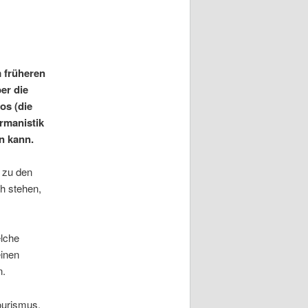
m früheren
er die
os (die
ermanistik
n kann.
n zu den
ch stehen,
elche
einen
n.
ourismus,