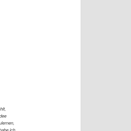
hlt,
Idee
ulernen,
habe ich