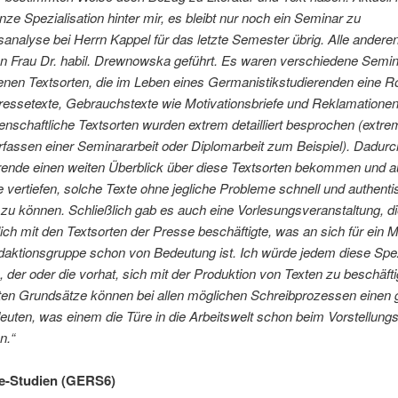
anze Spezialisation hinter mir, es bleibt nur noch ein Seminar zu
nalyse bei Herrn Kappel für das letzte Semester übrig. Alle andere
n Frau Dr. habil. Drewnowska geführt.
Es waren verschiedene Semin
nen Textsorten, die im Leben eines Germanistikstudierenden eine Ro
ressetexte, Gebrauchstexte wie Motivationsbriefe und Reklamationen
nschaftliche Textsorten wurden extrem detailliert besprochen (extrem
rfassen einer Seminararbeit oder Diplomarbeit zum Beispiel). Dadur
erende einen weiten Überblick über diese Textsorten bekommen und a
 vertiefen, solche Texte ohne jegliche Probleme schnell und authenti
zu können. Schließlich gab es auch eine Vorlesungsveranstaltung, di
ich mit den Textsorten der Presse beschäftigte, was an sich für ein Mi
ktionsgruppe schon von Bedeutung ist. Ich würde jedem diese Spez
 der oder die vorhat, sich mit der Produktion von Texten zu beschäfti
nten Grundsätze können bei allen möglichen Schreibprozessen einen
deuten, was einem die Türe in die Arbeitswelt schon beim Vorstellun
n.“
e-Studien (GERS6)