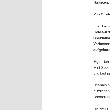
Rubriken:
Von Studi
Ein Thema
GeMa-Arti
Spezialis
Verfasser
aufgebaut
Eigentlich
Mini-Spezi
und fast i
Deshalb ha
nützlichen
Darstellun
Die drei z