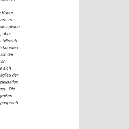
n Kurse
are zu
lle spielen
, aber
 hilfreich
ch konnten
uch die
sch
e sich
tglied der
ialisation
gen. Die
 großen
gsgespräch