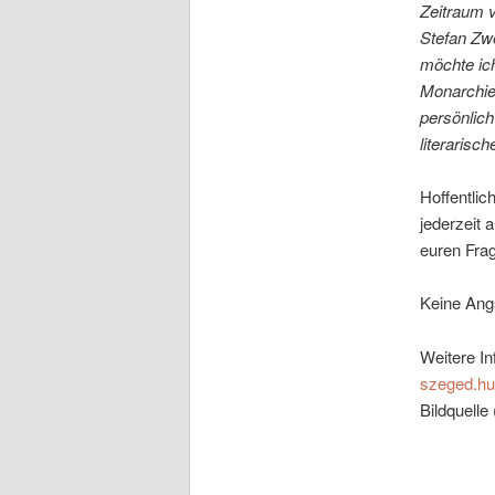
Zeitraum 
Stefan Zwe
möchte ich
Monarchiel
persönlich
literarisch
Hoffentlic
jederzeit 
euren Fra
Keine Angs
Weitere In
szeged.hu
Bildquelle 