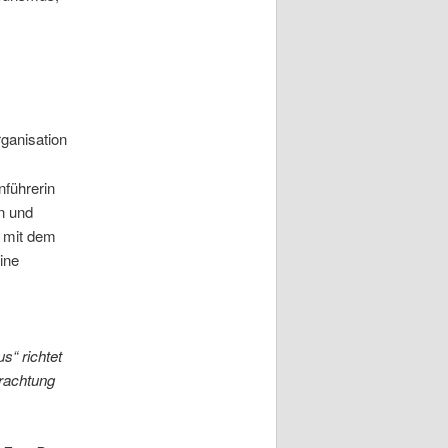
ganisation
nführerin
n und
n mit dem
ine
s“ richtet
trachtung