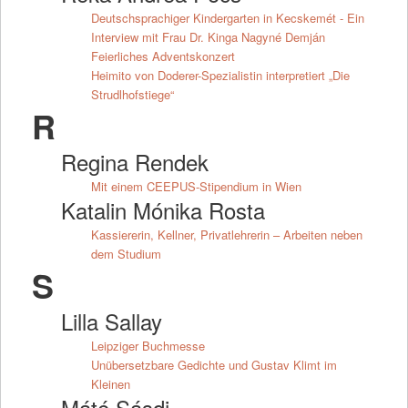
Deutschsprachiger Kindergarten in Kecskemét - Ein
Interview mit Frau Dr. Kinga Nagyné Demján
Feierliches Adventskonzert
Heimito von Doderer-Spezialistin interpretiert „Die
Strudlhofstiege“
R
Regina Rendek
Mit einem CEEPUS-Stipendium in Wien
Katalin Mónika Rosta
Kassiererin, Kellner, Privatlehrerin – Arbeiten neben
dem Studium
S
Lilla Sallay
Leipziger Buchmesse
Unübersetzbare Gedichte und Gustav Klimt im
Kleinen
Máté Sásdi