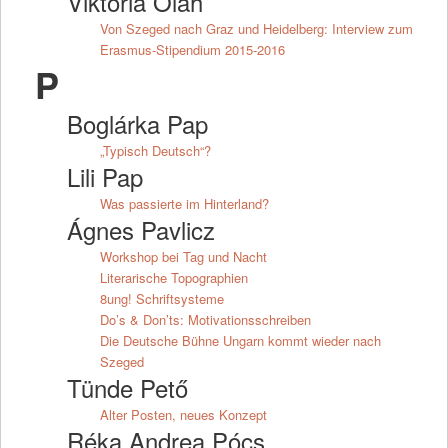
Viktória Oláh
Von Szeged nach Graz und Heidelberg: Interview zum
Erasmus-Stipendium 2015-2016
P
Boglárka Pap
„Typisch Deutsch“?
Lili Pap
Was passierte im Hinterland?
Ágnes Pavlicz
Workshop bei Tag und Nacht
Literarische Topographien
8ung! Schriftsysteme
Do’s & Don’ts: Motivationsschreiben
Die Deutsche Bühne Ungarn kommt wieder nach
Szeged
Tünde Pető
Alter Posten, neues Konzept
Réka Andrea Pócs