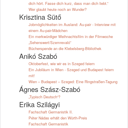
dich hört. Fasse dich kurz, dass man dich liebt.”
Wer glaubt heute noch an Wunder?
Krisztina Sütő
Jobmöglichkeiten im Ausland: Au-pair - Interview mit
einem Au-pair-Mädchen
Ein merkwürdiger Weihnachtsfilm in der Filmwoche
„Sehenswert/Szemrevaló”
Bücherspende an die Klebelsberg-Bibliothek
Anikó Szabó
Oktoberfest, wie wir es in Szeged feiern
Ein Jubiläum in Wien - Szeged und Budapest feiern
mit!
Wien – Budapest – Szeged: Eine Ringstraßen-Tagung
Ágnes Szász-Szabó
„Typisch Deutsch“?
Erika Szilágyi
Fachschaft Germanistik II.
Péter Nádas erhält den Würth-Preis
Fachschaft Germanistik