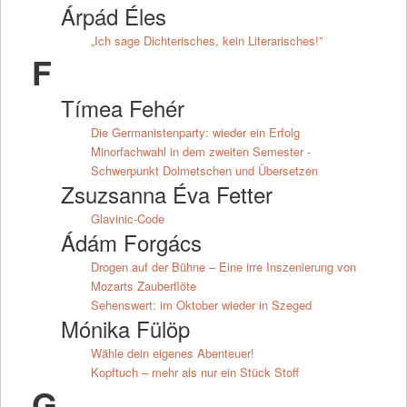
Árpád Éles
„Ich sage Dichterisches, kein Literarisches!”
F
Tímea Fehér
Die Germanistenparty: wieder ein Erfolg
Minorfachwahl in dem zweiten Semester -
Schwerpunkt Dolmetschen und Übersetzen
Zsuzsanna Éva Fetter
Glavinic-Code
Ádám Forgács
Drogen auf der Bühne – Eine irre Inszenierung von
Mozarts Zauberflöte
Sehenswert: im Oktober wieder in Szeged
Mónika Fülöp
Wähle dein eigenes Abenteuer!
Kopftuch – mehr als nur ein Stück Stoff
G