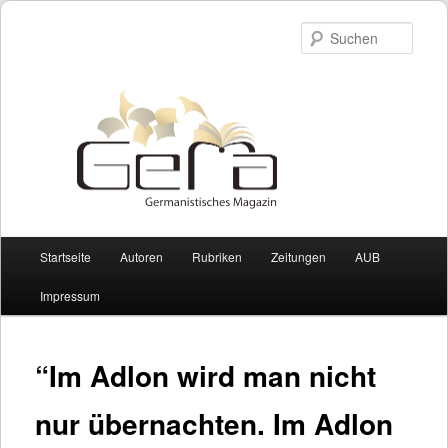
Such
Hauptmenü
Startseite
Autoren
Rubriken
Zeitungen
AUB
Zum Inhalt wechseln
Zum sekundären Inhalt wechseln
Impressum
“Im Adlon wird man nicht
nur übernachten. Im Adlon