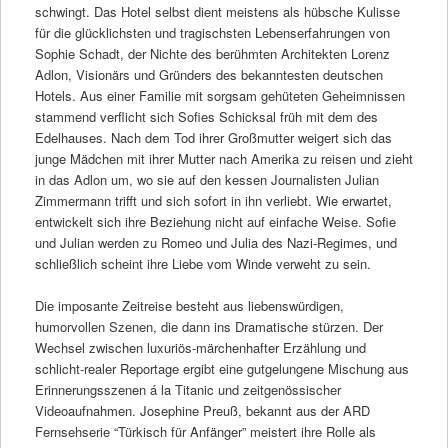
schwingt. Das Hotel selbst dient meistens als hübsche Kulisse
für die glücklichsten und tragischsten Lebenserfahrungen von
Sophie Schadt, der Nichte des berühmten Architekten Lorenz
Adlon, Visionärs und Gründers des bekanntesten deutschen
Hotels. Aus einer Familie mit sorgsam gehüteten Geheimnissen
stammend verflicht sich Sofies Schicksal früh mit dem des
Edelhauses. Nach dem Tod ihrer Großmutter weigert sich das
junge Mädchen mit ihrer Mutter nach Amerika zu reisen und zieht
in das Adlon um, wo sie auf den kessen Journalisten Julian
Zimmermann trifft und sich sofort in ihn verliebt. Wie erwartet,
entwickelt sich ihre Beziehung nicht auf einfache Weise. Sofie
und Julian werden zu Romeo und Julia des Nazi-Regimes, und
schließlich scheint ihre Liebe vom Winde verweht zu sein.
Die imposante Zeitreise besteht aus liebenswürdigen,
humorvollen Szenen, die dann ins Dramatische stürzen. Der
Wechsel zwischen luxuriös-märchenhafter Erzählung und
schlicht-realer Reportage ergibt eine gutgelungene Mischung aus
Erinnerungsszenen á la Titanic und zeitgenössischer
Videoaufnahmen. Josephine Preuß, bekannt aus der ARD
Fernsehserie “Türkisch für Anfänger” meistert ihre Rolle als