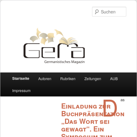
Such
Hauptmenü
Startseite
Autoren
Rubriken
Zeitungen
AUB
Zum Inhalt wechseln
Zum sekundären Inhalt wechseln
Impressum
D
as
Einladung zur
Buchpräsentation
„Das Wort sei
gewagt“. Ein
Symposium zum