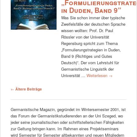
„Formulierungstrate
in Duden, Band 9”
Was Sie schon immer über typische
Zweifelsfälle der deutschen Sprache
wissen wollten: Prof. Dr. Paul
Rössler von der Universität
Regensburg spricht zum Thema
„Formulierungstrategien in Duden,
Band 9 (Richtiges und Gutes
Deutsch)”. Der vom Lehrstuhl für
Germanistische Linguistik der
Universität …
Weiterlesen
→
Beitrags-Navigation
←
Ältere Beiträge
Germanistische Magazin, gegründet im Wintersemester 2001, ist
das Forum der Germanistikstudierenden an der Uni Szeged, wo
jeder seine journalistischen oder schriftstellerischen Fähigkeiten
zur Geltung bringen kann. Im Rahmen eines Projektseminars
wird Semester für Semester altbekannten und neuen Mitgliedern