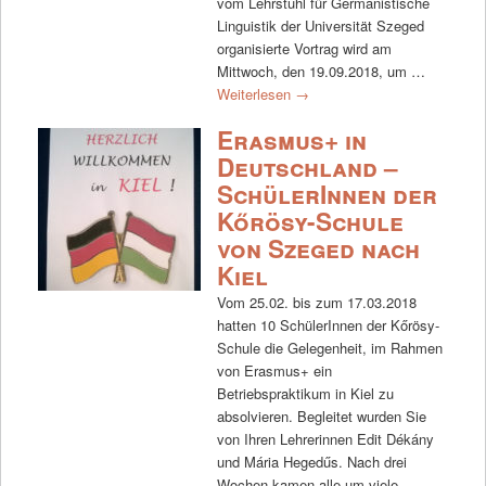
vom Lehrstuhl für Germanistische
Linguistik der Universität Szeged
organisierte Vortrag wird am
Mittwoch, den 19.09.2018, um …
Weiterlesen
→
Erasmus+ in
Deutschland –
SchülerInnen der
Kőrösy-Schule
von Szeged nach
Kiel
Vom 25.02. bis zum 17.03.2018
hatten 10 SchülerInnen der Kőrösy-
Schule die Gelegenheit, im Rahmen
von Erasmus+ ein
Betriebspraktikum in Kiel zu
absolvieren. Begleitet wurden Sie
von Ihren Lehrerinnen Edit Dékány
und Mária Hegedűs. Nach drei
Wochen kamen alle um viele …