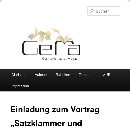
Such
Hauptmenü
Startseite
Autoren
Rubriken
Zeitungen
AUB
Zum Inhalt wechseln
Zum sekundären Inhalt wechseln
Impressum
Einladung zum Vortrag
„Satzklammer und