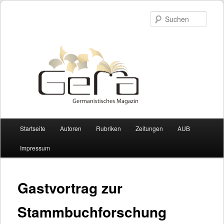
Such
Hauptmenü
Startseite
Autoren
Rubriken
Zeitungen
AUB
Zum Inhalt wechseln
Zum sekundären Inhalt wechseln
Impressum
Gastvortrag zur
Stammbuchforschung