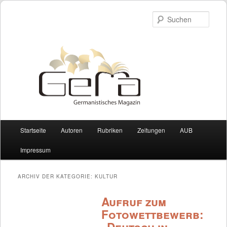
Such
Hauptmenü
Startseite
Autoren
Rubriken
Zeitungen
AUB
Zum Inhalt wechseln
Zum sekundären Inhalt wechseln
Impressum
ARCHIV DER KATEGORIE:
KULTUR
Aufruf zum
Fotowettbewerb: