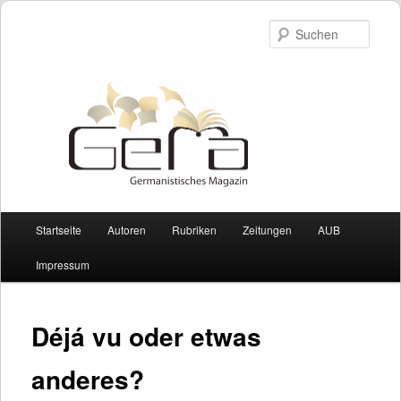
Such
Hauptmenü
Startseite
Autoren
Rubriken
Zeitungen
AUB
Zum Inhalt wechseln
Zum sekundären Inhalt wechseln
Impressum
Déjá vu oder etwas
anderes?