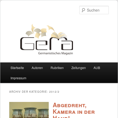
Such
Hauptmenü
Startseite
Autoren
Rubriken
Zeitungen
AUB
Zum Inhalt wechseln
Zum sekundären Inhalt wechseln
Impressum
ARCHIV DER KATEGORIE:
2012/2
Abgedreht,
Kamera in der