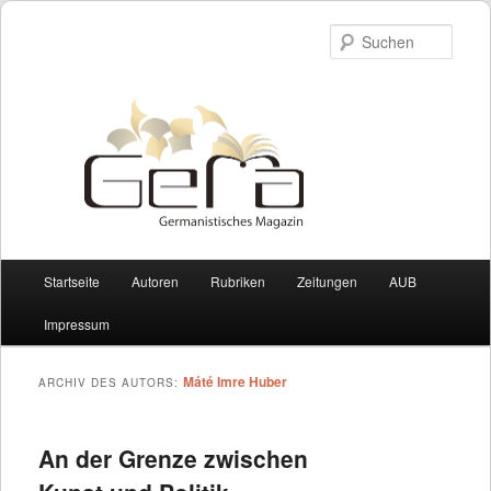
Such
Hauptmenü
Startseite
Autoren
Rubriken
Zeitungen
AUB
Zum Inhalt wechseln
Zum sekundären Inhalt wechseln
Impressum
Máté Imre Huber
ARCHIV DES AUTORS:
An der Grenze zwischen