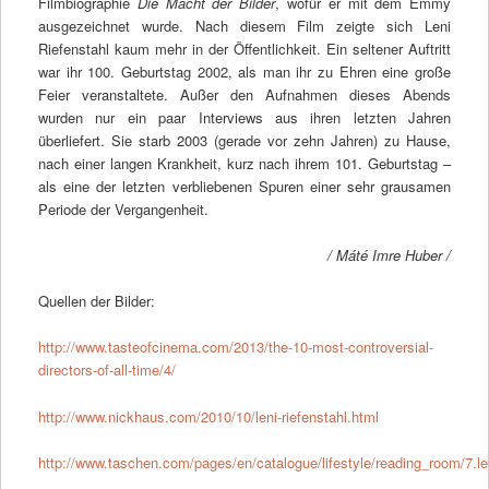
Filmbiographie
Die Macht der Bilder
, wofür er mit dem Emmy
ausgezeichnet wurde. Nach diesem Film zeigte sich Leni
Riefenstahl kaum mehr in der Öffentlichkeit. Ein seltener Auftritt
war ihr 100. Geburtstag 2002, als man ihr zu Ehren eine große
Feier veranstaltete. Außer den Aufnahmen dieses Abends
wurden nur ein paar Interviews aus ihren letzten Jahren
überliefert. Sie starb 2003 (gerade vor zehn Jahren) zu Hause,
nach einer langen Krankheit, kurz nach ihrem 101. Geburtstag –
als eine der letzten verbliebenen Spuren einer sehr grausamen
Periode der Vergangenheit.
/ Máté Imre Huber /
Quellen der Bilder:
http://www.tasteofcinema.com/2013/the-10-most-controversial-
directors-of-all-time/4/
http://www.nickhaus.com/2010/10/leni-riefenstahl.html
http://www.taschen.com/pages/en/catalogue/lifestyle/reading_room/7.l