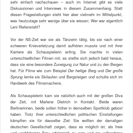
sehr einfach nachschauen – auch im Internet gibt es viele
Diskussionen und Interviews in diesem Zusammenhang. Statt
diesen Fragestellungen steht hier aber vielmehr im Mittelpunkt,
was heutzutage sehr wenige über sie wissen: Wer war eigentlich
Leni Riefenstahl?
Vor der NS-Zeit war sie als Tänzerin tätig, bis sie nach einer
schweren Knieverletzung damit aufhören musste und mit ihrer
Karriere als Schauspielerin anfing. Sie machte in vielen
unterschiedlichen Filmen mit, es stellte sich jedoch bald heraus,
dass sie eine besondere Zuneigung zur Natur und zu den Bergen
hat. Für Filme wie zum Beispiel
Der heilige Berg
und
Der große
Sprung
lernte sie Skilaufen und Bergsteigen und schulte sich im
Handwerk des Filmemachens.
Als Schauspielerin kam sie natürlich auch mit der großen Diva
der Zeit, mit Marlene Dietrich in Kontakt. Beide waren
Berlinerinnen, beide sollen früher in demselben Sportklub geboxt
haben. Trotz ihrer unterschiedlichen politischen Einstellungen
kämpften sie für dasselbe Ziel: Sie wollten der damaligen
deutschen Gesellschaft zeigen, dass es möglich ist, als freie
und unabhängige Frau erfolgreich zu sein und ein vollwertiges