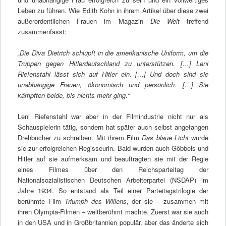
Leben zu führen. Wie Edith Kohn in ihrem Artikel über diese zwei
außerordentlichen Frauen im Magazin
Die Welt
treffend
zusammenfasst:
„Die Diva Dietrich schlüpft in die amerikanische Uniform, um die
Truppen gegen Hitlerdeutschland zu unterstützen. […] Leni
Riefenstahl lässt sich auf Hitler ein. […] Und doch sind sie
unabhängige Frauen, ökonomisch und persönlich. […] Sie
kämpften beide, bis nichts mehr ging.“
Leni Riefenstahl war aber in der Filmindustrie nicht nur als
Schauspielerin tätig, sondern hat später auch selbst angefangen
Drehbücher zu schreiben. Mit ihrem Film
Das blaue Licht
wurde
sie zur erfolgreichen Regisseurin. Bald wurden auch Göbbels und
Hitler auf sie aufmerksam und beauftragten sie mit der Regie
eines Filmes über den Reichsparteitag der
Nationalsozialistischen Deutschen Arbeiterpartei (NSDAP) im
Jahre 1934. So entstand als Teil einer Parteitagstrilogie der
berühmte Film
Triumph des Willens
, der sie – zusammen mit
ihren Olympia-Filmen – weltberühmt machte. Zuerst war sie auch
in den USA und in Großbritannien populär, aber das änderte sich