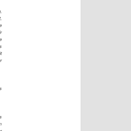
,
,
e
r
e
s
t
r
s
s
m
r