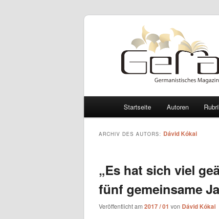
Hauptmenü
Startseite
Autoren
Rubr
Zum Inhalt wechseln
Zum sekundären Inhalt wec
Dávid Kókai
ARCHIV DES AUTORS:
„Es hat sich viel ge
fünf gemeinsame Ja
Veröffentlicht am
2017 / 01
von
Dávid Kókai