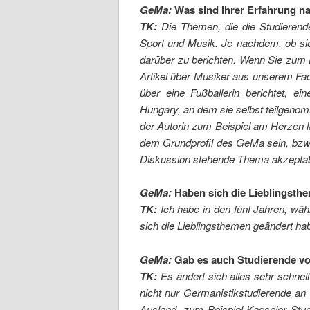
GeMa:
Was sind Ihrer Erfahrung n
TK:
Die Themen, die die Studierenden 
Sport und Musik. Je nachdem, ob sie
darüber zu berichten. Wenn Sie zum 
Artikel über Musiker aus unserem Fach
über eine Fußballerin berichtet, e
Hungary, an dem sie selbst teilgeno
der Autorin zum Beispiel am Herzen la
dem Grundprofil des GeMa sein, bzw.
Diskussion stehende Thema akzeptabe
GeMa:
Haben sich die Lieblingsth
TK:
Ich habe in den fünf Jahren, währ
sich die Lieblingsthemen geändert ha
GeMa:
Gab es auch Studierende von
TK:
Es ändert sich alles sehr schnel
nicht nur Germanistikstudierende a
Ausland, zum Beispiel Kasseler Stu