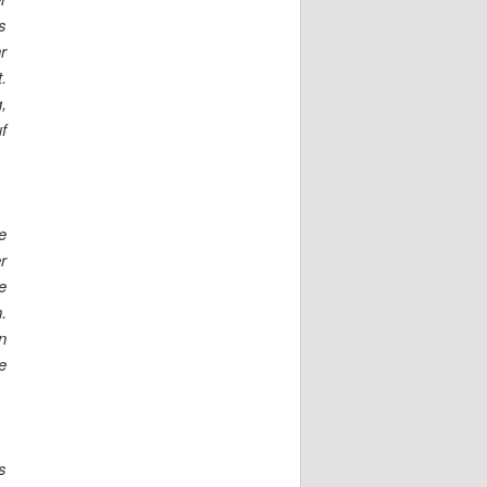
s
r
.
,
f
e
r
e
.
n
e
s