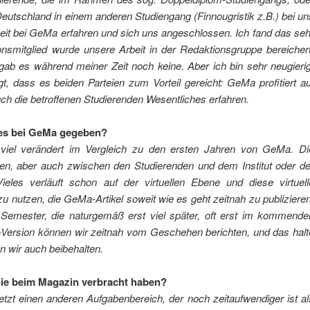
utschland in einem anderen Studiengang (Finnougristik z.B.) bei un
beit bei GeMa erfahren und sich uns angeschlossen. Ich fand das seh
nsmitglied wurde unsere Arbeit in der Redaktionsgruppe bereichert
gab es während meiner Zeit noch keine. Aber ich bin sehr neugierig
gt, dass es beiden Parteien zum Vorteil gereicht: GeMa profitiert au
auch die betroffenen Studierenden Wesentliches erfahren.
es bei GeMa gegeben?
viel verändert im Vergleich zu den ersten Jahren von GeMa. Di
en, aber auch zwischen den Studierenden und dem Institut oder de
les verläuft schon auf der virtuellen Ebene und diese virtuell
 nutzen, die GeMa-Artikel soweit wie es geht zeitnah zu publizieren
 Semester, die naturgemäß erst viel später, oft erst im kommende
-Version können wir zeitnah vom Geschehen berichten, und das halt
en wir auch beibehalten.
 Sie beim Magazin verbracht haben?
etzt einen anderen Aufgabenbereich, der noch zeitaufwendiger ist al