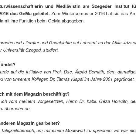
turwissenschaftlerin und Mediävistin am Szegeder Institut fü
2016 das GeMa geleitet.
Zum Wintersemester 2016 hat sie das Am
 damit ihre Funktion beim GeMa abgegeben.
ache und Literatur und Geschichte auf Lehramt an der Attila-József
 Universität Szeged, studiert.
ründet?
e auf die Initiative von Prof. Dsc. Árpád Bernáth, dem damalige
 und von unserem Kollegen Dr. Tamás Kispál im Jahre 2001 gegründet.
ich mit dem Magazin beschäftigt?
ss ich vom meinem Vorgesetzten, Herrn Dr. habil. Géza Horváth, de
 zu übernehmen.
anderen Magazin gearbeitet?
r Tätigkeitsbereich, um mit einem Modewort zu sprechen: Es war ein