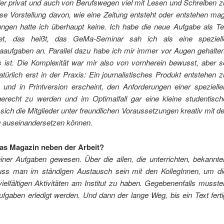
er privat und auch von Berufswegen viel mit Lesen und Schreiben z
sse Vorstellung davon, wie eine Zeitung entsteht oder entstehen mag
ungen hatte ich überhaupt keine. Ich habe die neue Aufgabe als Tei
chtet, das heißt, das GeMa-Seminar sah ich als eine speziell
raaufgaben an. Parallel dazu habe ich mir immer vor Augen gehalten
ist. Die Komplexität war mir also von vornherein bewusst, aber s
natürlich erst in der Praxis: Ein journalistisches Produkt entstehen z
ne und in Printversion erscheint, den Anforderungen einer spezielle
erecht zu werden und im Optimalfall gar eine kleine studentisch
 sich die Mitglieder unter freundlichen Voraussetzungen kreativ mit de
g auseinandersetzen können.
 das Magazin neben der Arbeit?
iner Aufgaben gewesen. Über die allen, die unterrichten, bekannte
uss man im ständigen Austausch sein mit den KollegInnen, um di
ielfältigen Aktivitäten am Institut zu haben. Gegebenenfalls musste
Aufgaben erledigt werden. Und dann der lange Weg, bis ein Text ferti