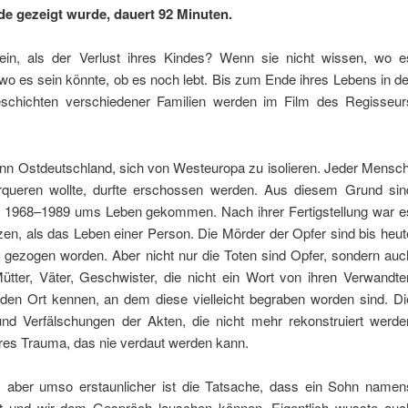
e gezeigt wurde, dauert 92 Minuten.
ein, als der Verlust ihres Kindes? Wenn sie nicht wissen, wo e
 wo es sein könnte, ob es noch lebt. Bis zum Ende ihres Lebens in de
schichten verschiedener Familien werden im Film des Regisseur
nn Ostdeutschland, sich von Westeuropa zu isolieren. Jeder Mensch
rqueren wollte, durfte erschossen werden. Aus diesem Grund sin
1968–1989 ums Leben gekommen. Nach ihrer Fertigstellung war e
tzen, als das Leben einer Person. Die Mörder der Opfer sind bis heut
g gezogen worden. Aber nicht nur die Toten sind Opfer, sondern auc
ütter, Väter, Geschwister, die nicht ein Wort von ihren Verwandte
 den Ort kennen, an dem diese vielleicht begraben worden sind. Di
nd Verfälschungen der Akten, die nicht mehr rekonstruiert werde
teres Trauma, das nie verdaut werden kann.
e, aber umso erstaunlicher ist die Tatsache, dass ein Sohn namen
rt und wir dem Gespräch lauschen können. Eigentlich wusste auc