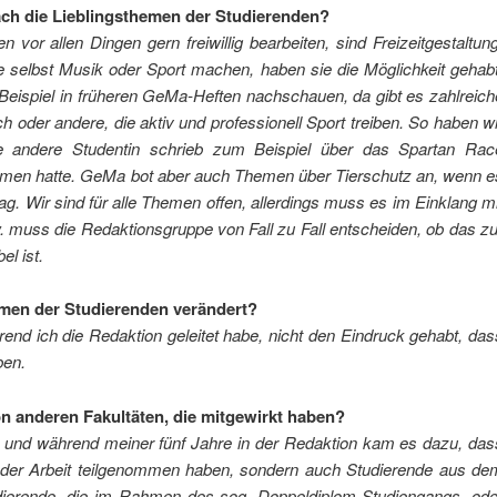
ach die Lieblingsthemen der Studierenden?
vor allen Dingen gern freiwillig bearbeiten, sind Freizeitgestaltung
 selbst Musik oder Sport machen, haben sie die Möglichkeit gehabt
Beispiel in früheren GeMa-Heften nachschauen, da gibt es zahlreich
 oder andere, die aktiv und professionell Sport treiben. So haben wi
ine andere Studentin schrieb zum Beispiel über das Spartan Rac
mmen hatte. GeMa bot aber auch Themen über Tierschutz an, wenn e
g. Wir sind für alle Themen offen, allerdings muss es im Einklang mi
 muss die Redaktionsgruppe von Fall zu Fall entscheiden, ob das zu
l ist.
emen der Studierenden verändert?
end ich die Redaktion geleitet habe, nicht den Eindruck gehabt, das
ben.
 anderen Fakultäten, die mitgewirkt haben?
l und während meiner fünf Jahre in der Redaktion kam es dazu, das
n der Arbeit teilgenommen haben, sondern auch Studierende aus de
dierende, die im Rahmen des sog. Doppeldiplom-Studiengangs, ode