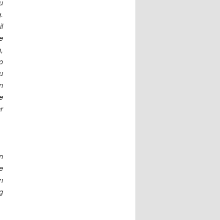
u
.
l
e
,
o
u
n
e
r
n
e
n
g