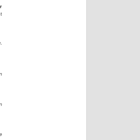
r
t
-
n
n
e