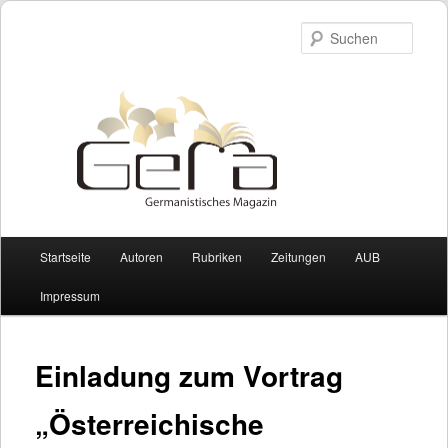
Such
Hauptmenü
Startseite
Autoren
Rubriken
Zeitungen
AUB
Zum Inhalt wechseln
Zum sekundären Inhalt wechseln
Impressum
Einladung zum Vortrag
„Österreichische