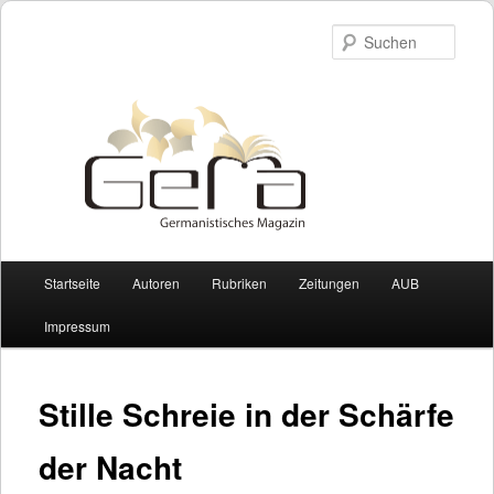
Such
Hauptmenü
Startseite
Autoren
Rubriken
Zeitungen
AUB
Zum Inhalt wechseln
Zum sekundären Inhalt wechseln
Impressum
Stille Schreie in der Schärfe
der Nacht