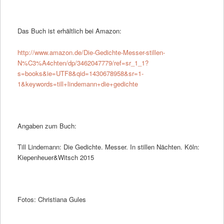
Das Buch ist erhältlich bei Amazon:
http://www.amazon.de/Die-Gedichte-Messer-stillen-
N%C3%A4chten/dp/3462047779/ref=sr_1_1?
s=books&ie=UTF8&qid=1430678958&sr=1-
1&keywords=till+lindemann+die+gedichte
Angaben zum Buch:
Till Lindemann: Die Gedichte. Messer. In stillen Nächten. Köln:
Kiepenheuer&Witsch 2015
Fotos: Christiana Gules