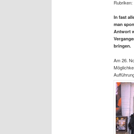
Rubriken:
In fast a
man spont
Antwort w
Vergangen
bringen.
Am 26. No
Möglichke
Aufführun