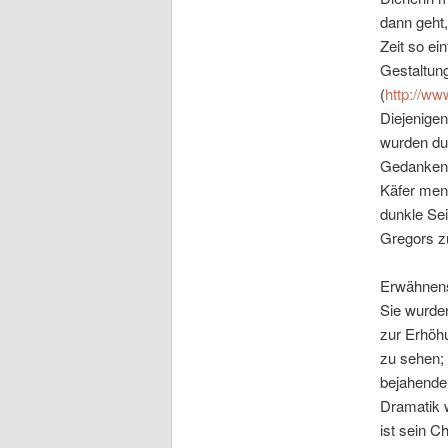
dann geht,
Zeit so ei
Gestaltung
(
http://ww
Diejenigen
wurden dur
Gedanken g
Käfer mens
dunkle Se
Gregors zu
Erwähnensw
Sie wurden
zur Erhöh
zu sehen;
bejahender
Dramatik w
ist sein C