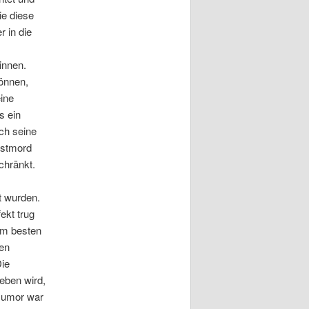
ie diese
 in die
innen.
können,
ine
s ein
uch seine
bstmord
chränkt.
t wurden.
ekt trug
am besten
en
Die
ieben wird,
 Humor war