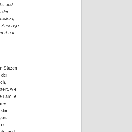
tzt und
h die
recken,
er Aussage
mert hat.
…
en Sätzen
 der
ich,
ellt, wie
e Familie
hne
 die
gors
ie
htet und