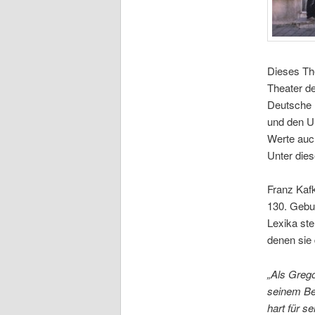
Dieses The
Theater de
Deutsche 
und den Un
Werte auch
Unter die
Franz Kafk
130. Geburt
Lexika steh
denen sie 
„Als Greg
seinem Be
hart für s