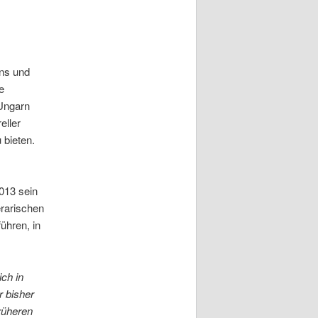
rns und
ie
 Ungarn
eller
 bieten.
013 sein
terarischen
führen, in
ch in
 bisher
früheren