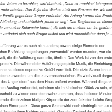
des Vaters zu bezahlen, wird durch ein „Deus-ex-machina“ lahmgese
 mehr arbeiten. Das Sujet des Werkes stellt den Prozess dar, wie sic
er Familie gegenüber Gregor verändert. Am Anfang kommt das Ersch
 Abfindung, und schließlich „muss er weg“. Das Tragischste an dies
 sie von seiner Schwester kommt, die sich am meisten um ihn geküm
n verändert sich auch Gregor selbst und wird menschlicher denn je
Aufführung war es auch nicht anders; obwohl einige Elemente der
ichen Erzählung notgedrungen „verwandelt“ werden mussten, war die
lt, die die Aufführung darstellte, ähnlich. Das Werk ist von den erst
pressiv. Die während der Aufführung gespielte Musik, die Einrichtung
ne hat dieses depressive Gefühl vermittelt. Die letzte Szene lohnt s
ben zu werden, um dies zu veranschaulichen. Es wird visuell dargest
e des Ungeziefers“ aus dem Haus entfernt werden. Während die ganz
inen Ausflug vorbereitet, scheinen sie im kindischen Glück zu sein, o
escheid zu wissen oder eben wahrzunehmen, dass in diesen Minuten
erade die einzelnen blutigen Körperteile der zerstückelten Leiche Gre
einen Eimer packt. Diese ganze Szene wirkt noch eindringlicher, als d
it ihren blutigen Kleidern erscheint, über den Zustand der Arbeit beric