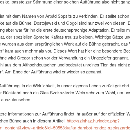
eske, passte zur Stimmung einer solchen Aufführung also nicht ganz
ist mit dem Namen von Árpád Sopsits zu verbinden. Er stellte scho
e auf die Bühne. Dostojewski und Gogol sind nur zwei von diesen. 
g aber war für ihn die erste deutschsprachige Adaptation. Er teilte mi
at, der speziellen Sprache Kafkas treu zu bleiben. Wichtige Sätze un
 wurden aus dem ursprünglichen Werk auf die Bühne gebracht, das 
er“ kam auch mehrmals vor. Dieses Wort hat hier eine besondere Be
ühne wird Gregor schon vor der Verwandlung ein Ungeziefer genannt.
l aus dem Althochdeutschen und bedeutet unreines Tier, das nicht g
f. Am Ende der Aufführung wird er wieder so genannt.
ufführung, in die Wirklichkeit, in unser eigenes Leben zurückgekehr
er Rückfahrt noch ein Glas Szekszárder Wein sehr zum Wohl, um un
 auszutauschen …
tere Informationen zur Aufführung findet Ihr außer auf der offiziellen 
chen Bühne auch in diesem Artikel:
http://szinhaz.hu/index.php?
m_content&view=article&id=50558:kafka-darabot-rendez-szekszardo