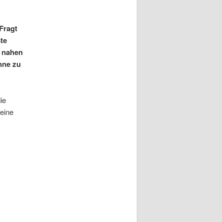
Fragt
te
r nahen
hne zu
ie
eine