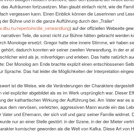
 das Aufräumen fortzusetzen. Man glaubt einfach nicht, wie die Famil
nfach vergessen kann. Einen Einblick können die Leserinnen und Leser
 der Bühne und in die ganze Aufführung durch den „Trailer“
w.dbu.hu/repertoire/die_verwandlung
) auf der offiziellen Webseite gew
 narrativen Teile, die sonst nicht zur Bühne hätten gebracht werden 
ch Monologe ersetzt. Gregor hatte eine innere Stimme, wir haben se
ehört, dadurch konnten wir seiner zweiten Verwandlung, in der er al
chlicher wird als je, mitverfolgen und erleben. Das hatte natürlich a
ite: Der Monolog am Ende brachte explizit einen entschlossenen Sel
r Sprache. Das hat leider die Möglichkeiten der Interpretation einges
ert ist die Weise, wie die Veränderungen der Charaktere dargestell
 viel expliziter abgebildet als es im Werk ursprünglich war. Dieser Eff
ung der kathartischen Wirkung der Aufführung bei. Am Vater war es 
 aus dem nervösen, verletzten, aggressiven Mann wurde ein das Leb
 Vater und Ehemann, der sich voll und ganz seiner Familie widmet. 
urde nur an einer Stelle gestört: in der Szene, in der der Mieter vertr
harakter komischer geworden als die Welt von Kafka. Diese Art von