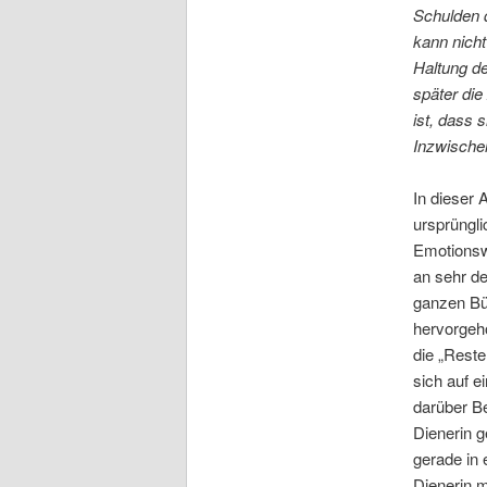
Schulden 
kann nicht
Haltung d
später die
ist, dass
Inzwische
In dieser 
ursprüngl
Emotionswe
an sehr de
ganzen Büh
hervorgeho
die „Rest
sich auf e
darüber B
Dienerin g
gerade in 
Dienerin m