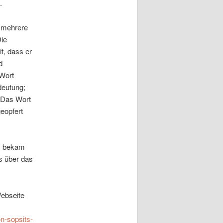
.
n mehrere
Die
t, dass er
d
Wort
deutung;
 Das Wort
eopfert
t, bekam
s über das
Webseite
n-sopsits-