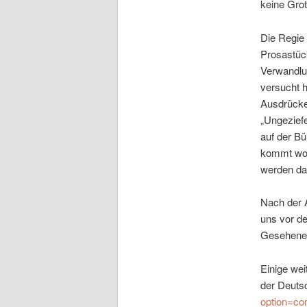
keine Grot
Die Regie 
Prosastück
Verwandlun
versucht h
Ausdrücke
„Ungezief
auf der B
kommt woh
werden dar
Nach der A
uns vor d
Gesehene
Einige wei
der Deuts
option=co