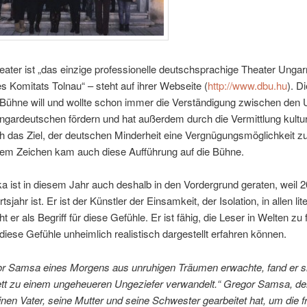
ater ist „das einzige professionelle deutschsprachige Theater Unga
s Komitats Tolnau“ – steht auf ihrer Webseite (
http://www.dbu.hu
). D
Bühne will und wollte schon immer die Verständigung zwischen den
gardeutschen fördern und hat außerdem durch die Vermittlung kultur
 das Ziel, der deutschen Minderheit eine Vergnügungsmöglichkeit zu
sem Zeichen kam auch diese Aufführung auf die Bühne.
a ist in diesem Jahr auch deshalb in den Vordergrund geraten, weil 2
sjahr ist. Er ist der Künstler der Einsamkeit, der Isolation, in allen li
t er als Begriff für diese Gefühle. Er ist fähig, die Leser in Welten zu 
diese Gefühle unheimlich realistisch dargestellt erfahren können.
or Samsa eines Morgens aus unruhigen Träumen erwachte, fand er si
tt zu einem ungeheueren Ungeziefer verwandelt.“ Gregor Samsa, der
einen Vater, seine Mutter und seine Schwester gearbeitet hat, um die 